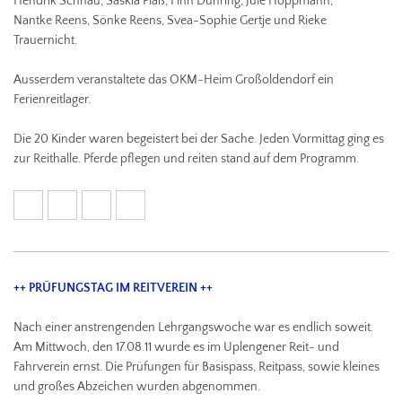
Hendrik Schnau, Saskia Plaß, Finn Dühring, Jule Hoppmann,
Nantke Reens, Sönke Reens, Svea-Sophie Gertje und Rieke
Trauernicht.
Ausserdem veranstaltete das OKM-Heim Großoldendorf ein
Ferienreitlager.
Die 20 Kinder waren begeistert bei der Sache. Jeden Vormittag ging es
zur Reithalle. Pferde pflegen und reiten stand auf dem Programm.
++ PRÜFUNGSTAG IM REITVEREIN ++
Nach einer anstrengenden Lehrgangswoche war es endlich soweit.
Am Mittwoch, den 17.08.11 wurde es im Uplengener Reit- und
Fahrverein ernst. Die Prüfungen für Basispass, Reitpass, sowie kleines
und großes Abzeichen wurden abgenommen.