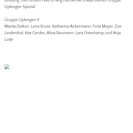
Leistung. Den dritten Platz errang hierbei die Erwachsenen Gruppe
Uplengen Spezial.
Gruppe Uplengen II:
Marita Dieken, Lena Kruse, Katharina Ackermann, Finia Meyer, Zoe
Lindenthal, Kea Gerdes, Alina Baumann, Lara Osterkamp und Anja
Lütje