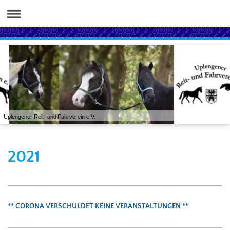
Uplengener Reit- und Fahrverein e.V.
2021
** CORONA VERSCHULDET KEINE VERANSTALTUNGEN **